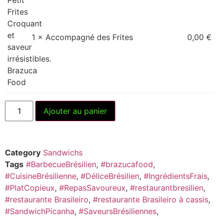
1 × Accompagné des Frites
0,00
€
Ajouter au panier
Category
Sandwichs
Tags
#BarbecueBrésilien
,
#brazucafood
,
#CuisineBrésilienne
,
#DéliceBrésilien
,
#IngrédientsFrais
,
#PlatCopieux
,
#RepasSavoureux
,
#restaurantbresilien
,
#restaurante Brasileiro
,
#restaurante Brasileiro à cassis
,
#SandwichPicanha
,
#SaveursBrésiliennes
,