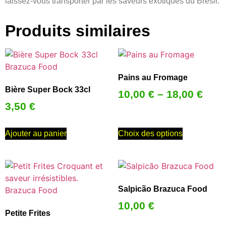
laissez-vous transporter par les saveurs exotiques du Brésil.
Produits similaires
Pains au Fromage
Bière Super Bock 33cl
10,00
€
–
18,00
€
3,50
€
Ajouter au panier
Choix des options
Salpicão Brazuca Food
10,00
€
Petite Frites