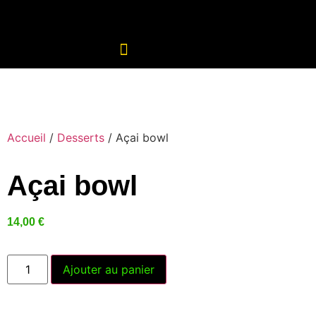
Accueil
/
Desserts
/ Açai bowl
Açai bowl
14,00
€
Ajouter au panier