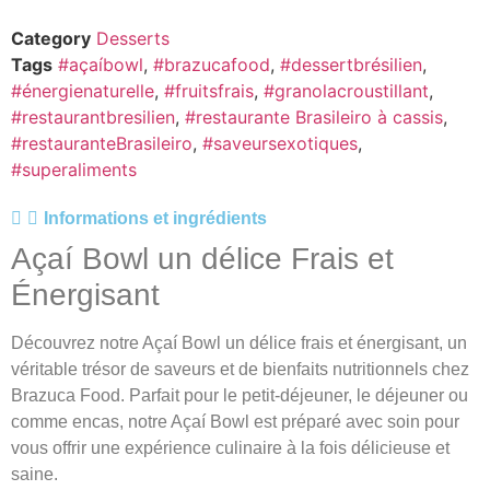
Category
Desserts
Tags
#açaíbowl
,
#brazucafood
,
#dessertbrésilien
,
#énergienaturelle
,
#fruitsfrais
,
#granolacroustillant
,
#restaurantbresilien
,
#restaurante Brasileiro à cassis
,
#restauranteBrasileiro
,
#saveursexotiques
,
#superaliments
Informations et ingrédients
Açaí Bowl un délice Frais et
Énergisant
Découvrez notre Açaí Bowl un délice frais et énergisant, un
véritable trésor de saveurs et de bienfaits nutritionnels chez
Brazuca Food. Parfait pour le petit-déjeuner, le déjeuner ou
comme encas, notre Açaí Bowl est préparé avec soin pour
vous offrir une expérience culinaire à la fois délicieuse et
saine.