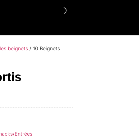
Boissons
Desserts
Contact
des beignets
/ 10 Beignets
rtis
nacks/Entrées