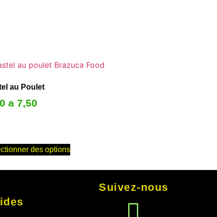
el au Poulet
0 a 7,50
ctionner des options
Suivez-nous
ides