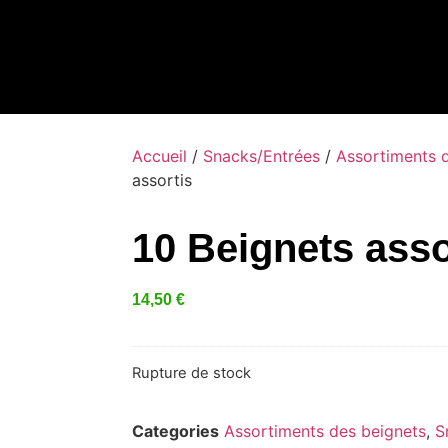
Salades
Sandwichs
Plats
Poulets
Accueil
/
Snacks/Entrées
/
Assortiments 
assortis
10 Beignets asso
14,50
€
Rupture de stock
Categories
Assortiments des beignets
,
S