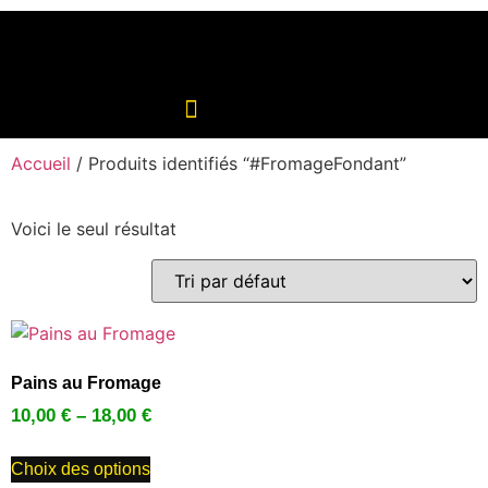
Accueil
/ Produits identifiés “#FromageFondant”
Voici le seul résultat
Pains au Fromage
10,00
€
–
18,00
€
Choix des options